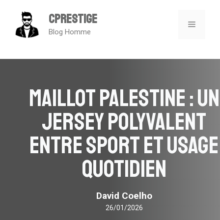
Aller
CPrestige
au
MENU
Blog Homme
contenu
Maillot Palestine : un
jersey polyvalent
entre sport et usage
quotidien
David Coelho
26/01/2026